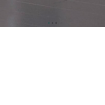
加工機
職人の手作
械
業
。