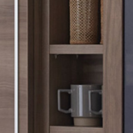
、
、
、