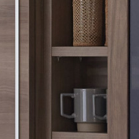
、
、
、