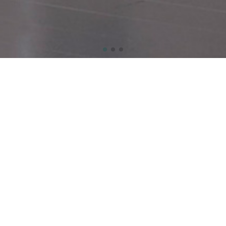
加工機
職人の手作
械
業
。