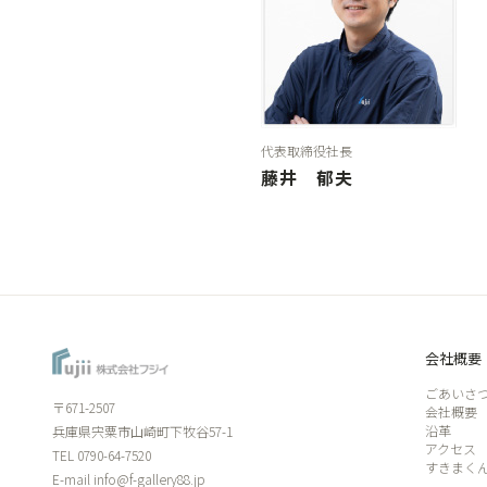
代表取締役社長
藤井 郁夫
会社概要
ごあいさ
〒671-2507
会社概要
沿革
兵庫県宍粟市山崎町下牧谷57-1
アクセス
TEL
0790-64-7520
すきまく
E-mail
info@f-gallery88.jp