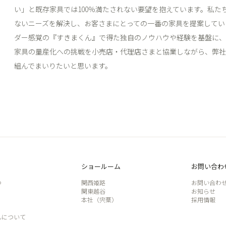
い」と既存家具では100％満たされない要望を抱えています。私た
ないニーズを解決し、お客さまにとっての一番の家具を提案してい
ダー感覚の『すきまくん』で得た独自のノウハウや経験を基盤に
家具の量産化への挑戦を小売店・代理店さまと協業しながら、弊
組んでまいりたいと思います。
ショールーム
お問い合わ
つ
関西姫路
お問い合わ
関東越谷
お知らせ
本社（宍粟）
採用情報
んについて