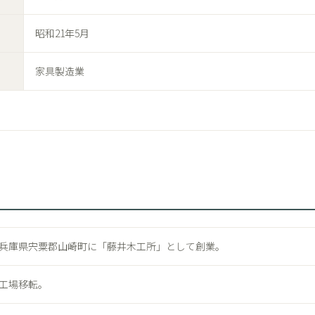
昭和21年5月
家具製造業
兵庫県宍粟郡山崎町に「藤井木工所」として創業。
工場移転。