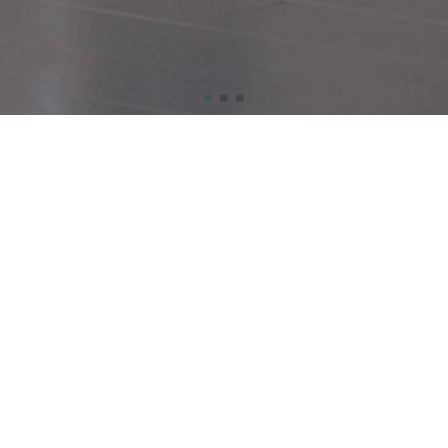
加工機
職人の手作
械
業
。