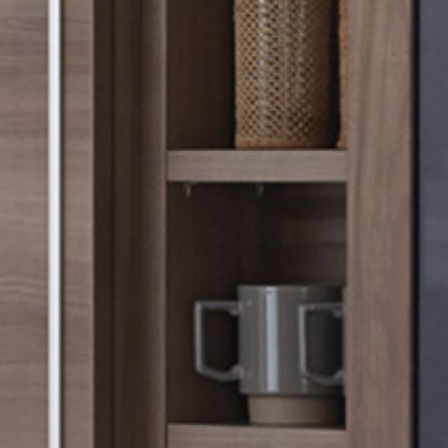
、
、
、